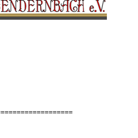
===================