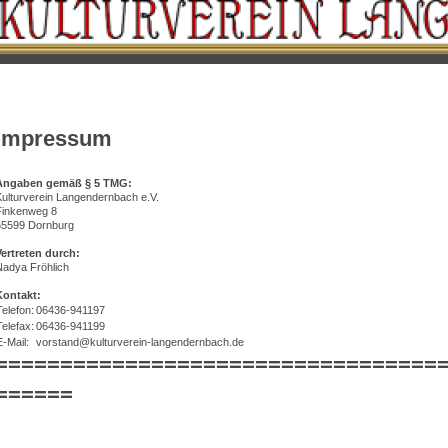
Impressum
Angaben gemäß § 5 TMG:
Kulturverein Langendernbach e.V.
Finkenweg 8
65599 Dornburg
Vertreten durch:
Nadya Fröhlich
Kontakt:
Telefon:
06436-941197
Telefax:
06436-941199
E-Mail:
vorstand@kulturverein-langendernbach.de
==================================
======